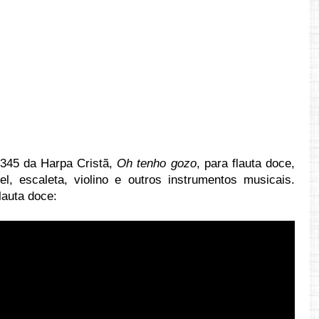
 345 da Harpa Cristã,
Oh tenho gozo
, para flauta doce,
sel, escaleta, violino e outros instrumentos musicais.
lauta doce:
ttps://youtu.be/a2mnoEebp40