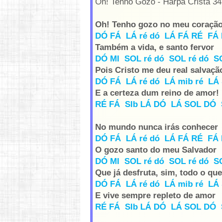
Oh! Tenho Gozo - Harpa Cristã 34
Oh! Tenho gozo no meu coraçã
DÓ FÁ LÁ ré dó LÁ FÁ RÉ FÁ 
Também a vida, e santo fervor
DÓ MI SOL ré dó SOL ré dó S
Pois Cristo me deu real salvaçã
DÓ FÁ LÁ ré dó LÁ mib ré LÁ 
E a certeza dum reino de amor!
RÉ FÁ SIb LÁ DÓ LÁ SOL DÓ 
No mundo nunca irás conhecer
DÓ FÁ LÁ ré dó LÁ FÁ RÉ FÁ 
O gozo santo do meu Salvador
DÓ MI SOL ré dó SOL ré dó S
Que já desfruta, sim, todo o que
DÓ FÁ LÁ ré dó LÁ mib ré LÁ 
E vive sempre repleto de amor
RÉ FÁ SIb LÁ DÓ LÁ SOL DÓ 