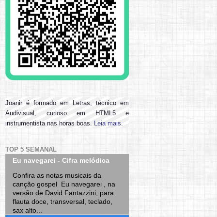
Joanir é formado em Letras, técnico em
Audivisual, curioso em HTML5 e
instrumentista nas horas boas.
Leia mais
.
TOP 5 SEMANAL
Eu navegarei - Cifra melódica
Confira as notas musicais da
canção gospel Eu navegarei , na
versão de David Fantazzini, para
flauta doce, transversal, teclado,
sax alto...