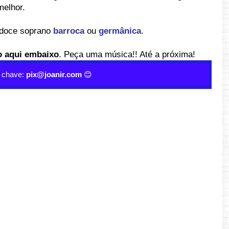
melhor.
a doce soprano
barroca
ou
germânica
.
o aqui embaixo
. Peça uma música!! Até a próxima!
a chave:
pix@joanir.com
😊