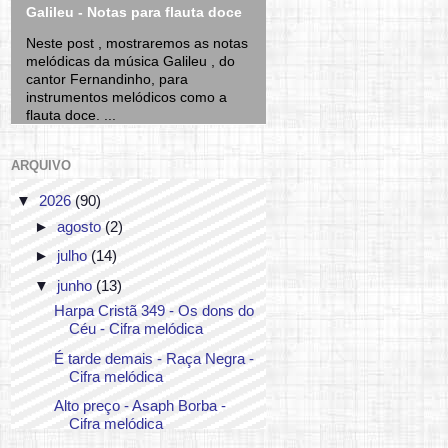
Galileu - Notas para flauta doce
Neste post , mostraremos as notas
melódicas da música Galileu , do
cantor Fernandinho, para
instrumentos melódicos como a
flauta doce. ...
ARQUIVO
▼
2026
(90)
►
agosto
(2)
►
julho
(14)
▼
junho
(13)
Harpa Cristã 349 - Os dons do
Céu - Cifra melódica
É tarde demais - Raça Negra -
Cifra melódica
Alto preço - Asaph Borba -
Cifra melódica