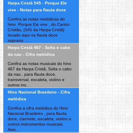
Harpa Cristã 545 - Porque Ele
vive - Notas para flauta doce
Confira as notas melódicas do
hino Porque Ele vive , do Cantor
Cristão, (545 da Harpa Cristã)
tocado aqui na flauta doce
soprano. ...
Harpa Cristã 467 - Solta o cabo
da nau - Cifra melódica
Confira as notas musicais do hino
467 da Harpa Cristã, Solta o cabo
da nau , para flauta doce,
transversal, escaleta, violino e
outros ins...
Hino Nacional Brasileiro - Cifra
melódica
Confira a cifra melódica do Hino
Nacional Brasileiro , para flauta
doce, clarinete, escaleta, violino e
outros instrumentos musicais.
Assi...