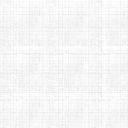
Harpa Cristã 348 - Longe de
Jesus - Cifra melódica
Bendito serei - Nani Azevedo -
Cifra melódica
Grande é o Senhor - Adhemar
de Campos - Cifra meló...
Harpa Cristã 347 - Vem a
Cristo - Cifra melódica
Go for it theme - Franco
Micalizzi - Cifra melódica
Cheiro de shampoo - Chrystian
e Ralf - Cifra melódica
Harpa Cristã 346 - É meu o
céu - Cifra melódica
Te perdí - Chris Durán - Cifra
melódica
Cantor Cristão 556 - Oração
para a noite - Cifra m...
Harpa Cristã 345 - Oh tenho