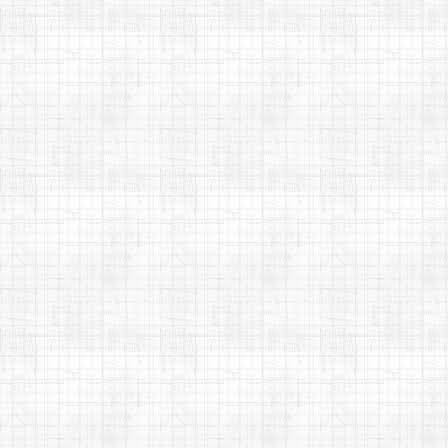
gozo - Cifra melódica
►
maio
(13)
►
abril
(13)
►
março
(12)
►
fevereiro
(10)
►
janeiro
(13)
►
2025
(77)
►
2024
(91)
►
2023
(126)
►
2022
(128)
►
2021
(192)
►
2020
(178)
►
2019
(212)
►
2018
(199)
►
2017
(37)