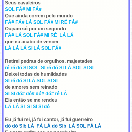
Seus cavaleiros
SOL FÁ# MI FÁ#
Que ainda correm pelo mundo
FÁ# FÁ# LÁ SOL FÁ# MI RÉ FÁ#
Ouçam só por um segundo
FÁ# LÁ SOL FÁ# MI RÉ LÁ LÁ
que eu acabo de vencer
LÁ LÁ LÁ SI LÁ SOL FÁ#
Retirei pedras de orgulhos, majestades
ré ré dó SI SOL SI ré dó SI LÁ SOL SI SI
Deixei todas de humildades
SI ré dó SI LÁ SOL SI SI
de amores sem reinado
SI SI dó# dó# dó# dó# ré LÁ
Ela então se me rendeu
LÁ LÁ SI SI SI SI dó
Eu já fui rei, já fui cantor, já fui guerreiro
dó dó SIb LÁ FÁ LÁ dó SIb LÁ SOL FÁ LÁ