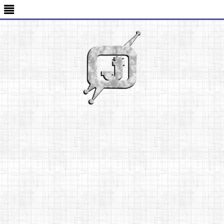
-->
≣