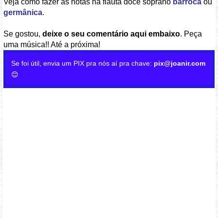
Veja como fazer as notas na flauta doce soprano
barroca
ou
germânica
.
Se gostou,
deixe o seu comentário aqui embaixo
. Peça
uma música!! Até a próxima!
Se foi útil, envia um PIX pra nós aí pra chave:
pix@joanir.com
😊