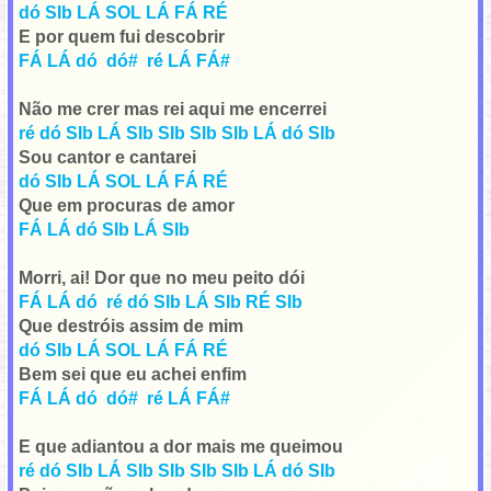
dó SIb LÁ SOL LÁ FÁ RÉ
E por quem fui descobrir
FÁ LÁ dó dó# ré LÁ FÁ#
Não me crer mas rei aqui me encerrei
ré dó SIb LÁ SIb SIb SIb SIb LÁ dó SIb
Sou cantor e cantarei
dó SIb LÁ SOL LÁ FÁ RÉ
Que em procuras de amor
FÁ LÁ dó SIb LÁ SIb
Morri, ai!
Dor que no meu peito dói
FÁ LÁ dó ré dó SIb LÁ SIb RÉ SIb
Que destróis assim de mim
dó SIb LÁ SOL LÁ FÁ RÉ
Bem sei que eu achei enfim
FÁ LÁ dó dó# ré LÁ FÁ#
E que adiantou a dor
m
ais me queimou
ré dó SIb LÁ SIb SIb SIb SIb LÁ dó SIb