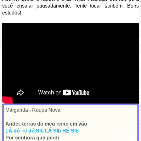
você ensaiar pausadamente. Tente tocar também. Bons
estudos!
Vídeo: https://youtu.be/CJ00BvIAs7Q
Margarida - Roupa Nova
Andei, terras do meu reino em vão
LÁ dó ré dó SIb LÁ SIb RÉ SIb
Por senhora que perdi