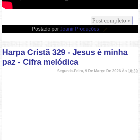
Post completo »
Postado por
Joanir Produções
Harpa Cristã 329 - Jesus é minha
paz - Cifra melódica
Segunda-Feira, 9 De Março De 2026 Às
18:30