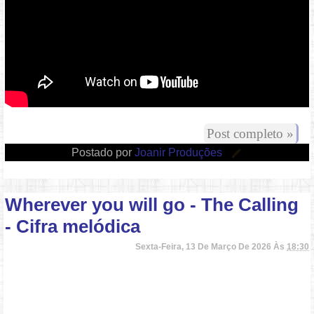
Post completo »
Postado por
Joanir Produções
Wherever you will go - The Calling
- Cifra melódica
Sexta-Feira, 13 De Março De 2026 Às
18:30