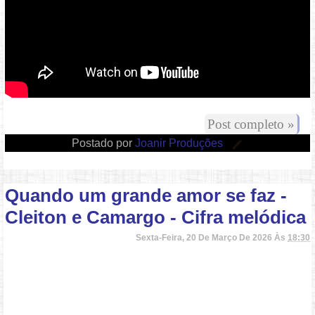
Post completo »
Postado por
Joanir Produções
Quando um grande amor se faz -
Cleiton e Camargo - Cifra melódica
Sexta-Feira, 20 De Março De 2026 Às
18:30