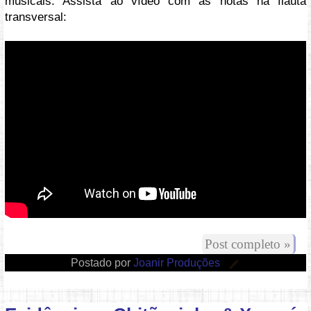
musicais. Assista ao vídeo com as notas na flauta
transversal:
Vídeo: https://youtu.be/XXh1QiwMY0Y
Post completo »
Postado por
Joanir Produções