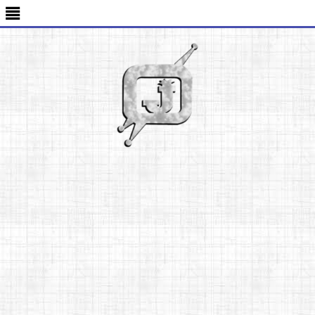
-->
≣