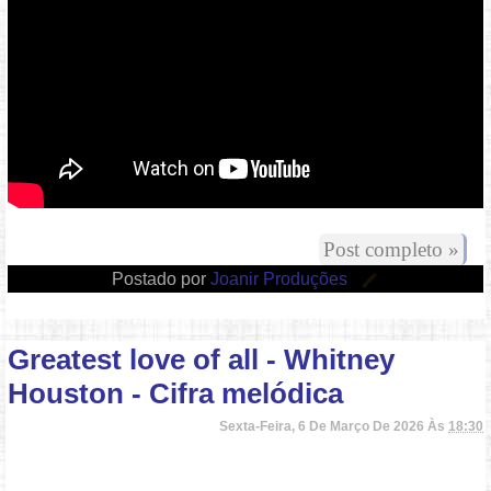
Post completo »
Postado por
Joanir Produções
Greatest love of all - Whitney
Houston - Cifra melódica
Sexta-Feira, 6 De Março De 2026 Às
18:30