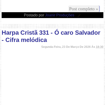
Post completo »
Postado por
Joanir Produções
Harpa Cristã 331 - Ó caro Salvador
- Cifra melódica
Segunda-Feira, 23 De Março De 2026 Às
18:30