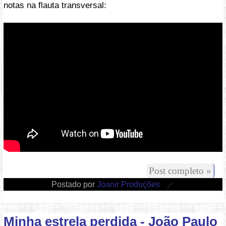
notas na flauta transversal:
Vídeo: https://youtu.be/0mtnxdrD-OI
Post completo »
Postado por
Joanir Produções
Minha estrela perdida - João Paulo