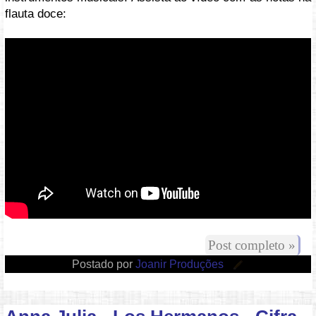
flauta doce:
Vídeo: https://youtu.be/eQ3QzaLJt9Y
Post completo »
Postado por
Joanir Produções