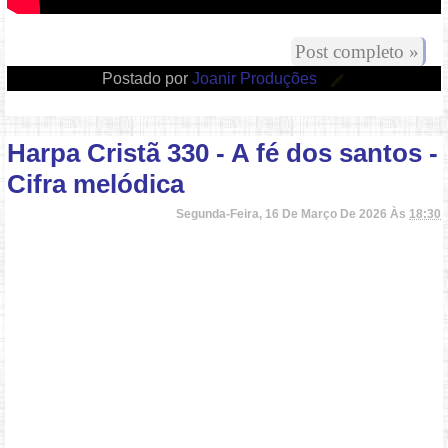
Post completo »
Postado por
Joanir Produções
Harpa Cristã 330 - A fé dos santos -
Cifra melódica
Segunda-Feira, 16 De Março De 2026 Às
18:30