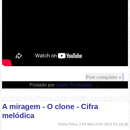
Vídeo: https://youtu.be/Cv4sPGJNfZg
Post completo »
Postado por
Joanir Produções
A miragem - O clone - Cifra
melódica
Sexta-Feira, 3 De Março De 2023 Às
18:30