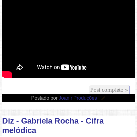
Vídeo: https://youtu.be/V7mRKBlaqkM
Post completo »
Postado por
Joanir Produções
Diz - Gabriela Rocha - Cifra
melódica