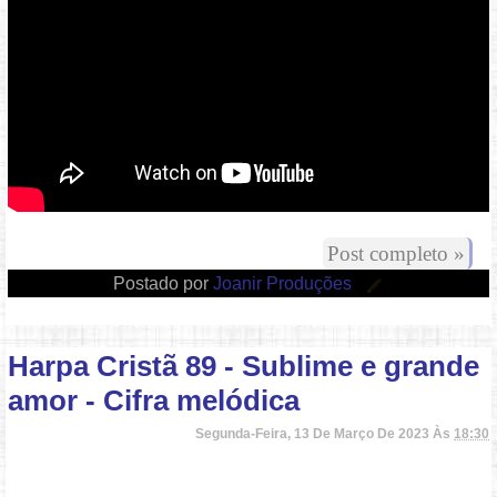
Post completo »
Postado por
Joanir Produções
Harpa Cristã 89 - Sublime e grande
amor - Cifra melódica
Segunda-Feira, 13 De Março De 2023 Às
18:30