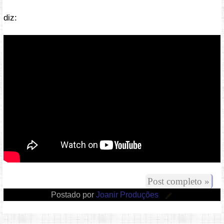
diz:
Vídeo: https://youtu.be/Uw_7gJi1R3s
Post completo »
Postado por
Joanir Produções