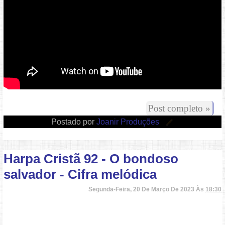
Post completo »
Postado por
Joanir Produções
Harpa Cristã 92 - O bondoso
salvador - Cifra melódica
Segunda-Feira, 20 De Março De 2023 Às
18:30