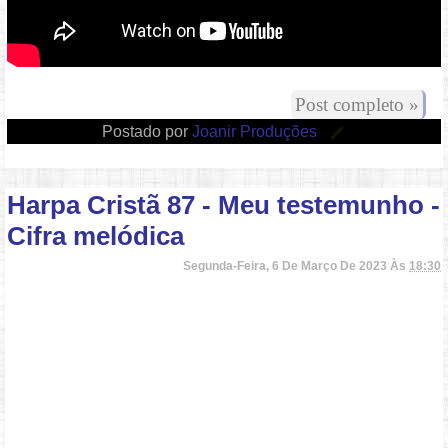
Post completo »
Postado por
Joanir Produções
Harpa Cristã 87 - Meu testemunho -
Cifra melódica
Segunda-Feira, 6 De Março De 2023 Às
18:30