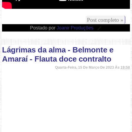
Post completo »
Postado por
Joanir Produções
Lágrimas da alma - Belmonte e
Amaraí - Flauta doce contralto
Quarta-Feira, 15 De Março De 2023 Às
19:58