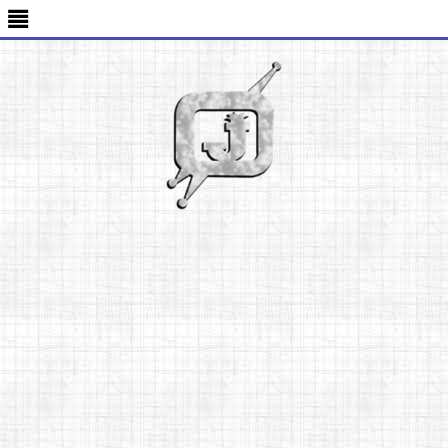
-->
≣