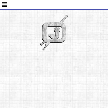
-->
≣