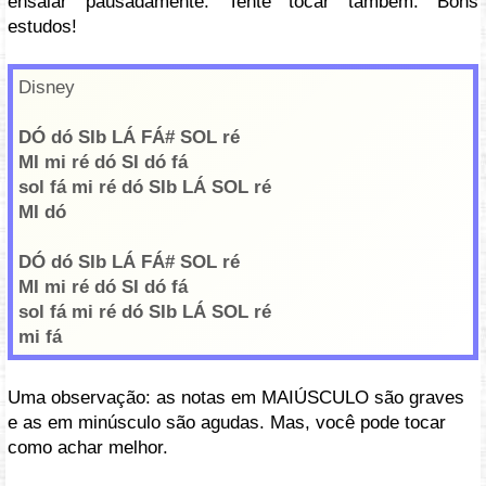
ensaiar pausadamente. Tente tocar também. Bons
estudos!
Disney
DÓ dó SIb LÁ FÁ# SOL ré
MI mi ré dó SI dó fá
sol fá mi ré dó SIb LÁ SOL ré
MI dó
DÓ dó SIb LÁ FÁ# SOL ré
MI mi ré dó SI dó fá
sol fá mi ré dó SIb LÁ SOL ré
mi fá
Uma observação: as notas em MAIÚSCULO são graves
e as em minúsculo são agudas. Mas, você pode tocar
como achar melhor.