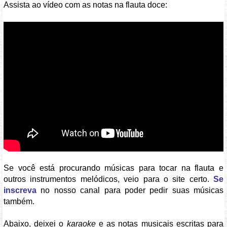
Assista ao vídeo com as notas na flauta doce:
Vídeo: https://youtu.be/bH_fB7ywaTM
Se você está procurando músicas para tocar na flauta e
outros instrumentos melódicos, veio para o site certo.
Se
inscreva
no nosso canal para poder pedir suas músicas
também.
Abaixo, deixei o
karaoke
e as notas musicais escritas para