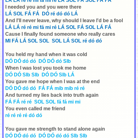
LÁ LÁ ré ré mi fá mi ré LÁ SOL FÁ SOL FÁ FÁ
I needed you and you were there
LÁ SOL FÁ FÁ DÓ ré dó dó LÁ
And I'll never leave, why should I leave
I'd be a fool
LÁ LÁ ré ré mi fá mi ré LÁ SOL FÁ SOL LÁ FÁ
C
ause I finally found someone who really cares
MI FÁ LÁ SOL SOL SOL LÁ SOL ré dó dó
You held my hand when it was cold
DÓ DÓ dó dó DÓ DÓ dó SIb
When I was lost you took me home
DÓ DÓ SIb SIb DÓ DÓ SIb LÁ
You gave me hope when I was at the end
DÓ DÓ dó dó FÁ FÁ mib mib ré ré
And turned my lies back into truth again
FÁ FÁ ré ré SOL SOL fá fá mi mi
You even called me friend
ré ré ré ré dó dó
You gave me strength to stand alone again
DÓ DÓ dó dó DÓ DÓ dó dó SIb SIb