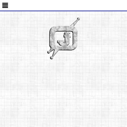
-->
≣