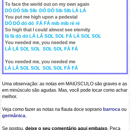
To face the world out on my own again
DÓ DÓ SIb SIb DÓ DÓ SIb SIb LÁ LÁ
You put me high upon a pedestal
DÓ DÓ dó dó FÁ FÁ mib mib ré ré
So high that I could almost see eternity
fá fá dó dó LÁ LÁ SOL SOL FÁ LÁ SOL SOL
You needed me, you needed me
LÁ LÁ SOL SOL SOL SOL FÁ FÁ
You needed me, you needed me
LÁ LÁ SOL SOL SOL SOL FÁ FÁ
Uma observação: as notas em MAIÚSCULO são graves e as
em minúsculo são agudas. Mas, você pode tocar como achar
melhor.
Veja como fazer as notas na flauta doce soprano
barroca
ou
germânica
.
Se gostou,
deixe o seu comentário aqui embaixo
. Peça