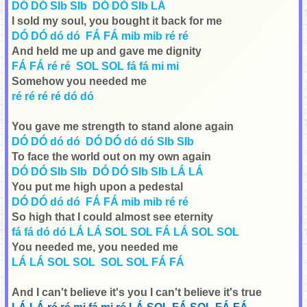
DÓ DÓ SIb SIb DÓ DÓ SIb LÁ
I sold my soul, you bought it back for me
DÓ DÓ dó dó FÁ FÁ mib mib ré ré
And held me up and gave me dignity
FÁ FÁ ré ré SOL SOL fá fá mi mi
Somehow you needed me
ré ré ré ré dó dó
You gave me strength to stand alone again
DÓ DÓ dó dó DÓ DÓ dó dó SIb SIb
To face the world out on my own again
DÓ DÓ SIb SIb DÓ DÓ SIb SIb LÁ LÁ
You put me high upon a pedestal
DÓ DÓ dó dó FÁ FÁ mib mib ré ré
So high that I could almost see eternity
fá fá dó dó LÁ LÁ SOL SOL FÁ LÁ SOL SOL
You needed me, you needed me
LÁ LÁ SOL SOL SOL SOL FÁ FÁ
And I can't believe it's you
I can't believe it's true