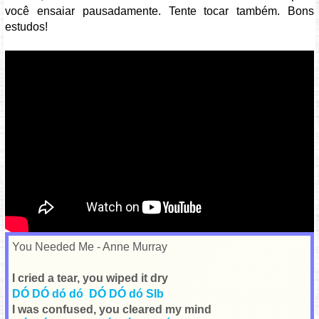
você ensaiar pausadamente. Tente tocar também. Bons
estudos!
Vídeo: https://youtu.be/P5OJtM0Kfow
You Needed Me - Anne Murray
I cried a tear, you wiped it dry
DÓ DÓ dó dó DÓ DÓ dó SIb
I was confused, you cleared my mind