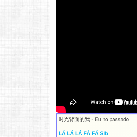
Vídeo: h
时光背面的我
- Eu no passado
LÁ LÁ LÁ FÁ FÁ SIb