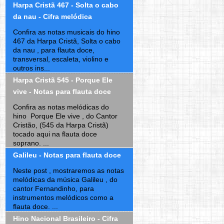
Harpa Cristã 467 - Solta o cabo
da nau - Cifra melódica
Confira as notas musicais do hino
467 da Harpa Cristã, Solta o cabo
da nau , para flauta doce,
transversal, escaleta, violino e
outros ins...
Harpa Cristã 545 - Porque Ele
vive - Notas para flauta doce
Confira as notas melódicas do
hino Porque Ele vive , do Cantor
Cristão, (545 da Harpa Cristã)
tocado aqui na flauta doce
soprano. ...
Galileu - Notas para flauta doce
Neste post , mostraremos as notas
melódicas da música Galileu , do
cantor Fernandinho, para
instrumentos melódicos como a
flauta doce. ...
Hino Nacional Brasileiro - Cifra