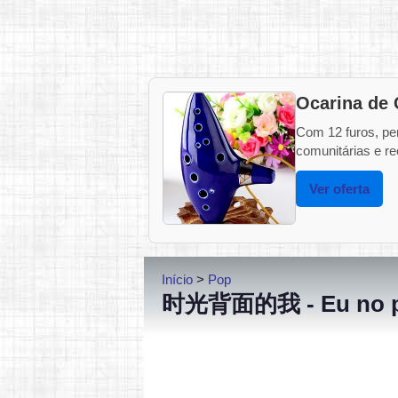
Ocarina de 
Com 12 furos, pe
comunitárias e rec
Ver oferta
Início
>
Pop
时光背面的我 - Eu no pas