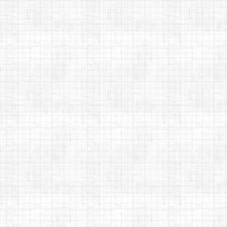
►
2018
(199)
►
2017
(37)
►
2016
(19)
►
2015
(13)
►
2014
(15)
►
2013
(1)