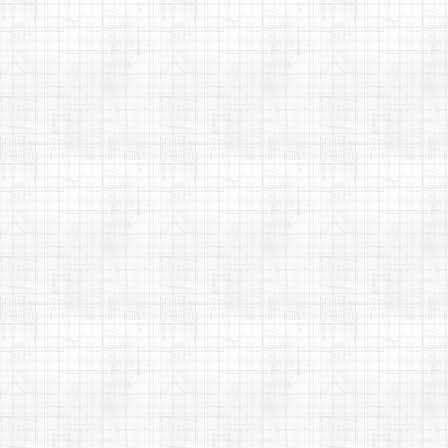
►
julho
(12)
►
junho
(11)
►
maio
(13)
►
abril
(11)
►
março
(12)
▼
fevereiro
(12)
Harpa Cristã 86 - Satisfeito
com Cristo - Cifra me...
Faraó ou Deus - Shirley
Carvalhaes - Teclado com
n...
Paradise - Kenny G - Cifra
melódica
Harpa Cristã 85 - Deixai entrar
o Espírito de Deus...
Listen - Beyoncé - Sax alto
时光背面的我 - Eu no passado
- Cifra melódica