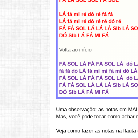
FÁ LÁ SOL SOL FÁ SOL
LÁ fá mi ré dó ré fá fá
LÁ fá mi ré dó ré ré dó ré
FÁ FÁ SOL LÁ LÁ LÁ SIb LÁ S
DÓ SIb LÁ FÁ MI FÁ
Volta ao início
FÁ SOL LÁ FÁ FÁ SOL LÁ dó L
fá fá dó LÁ fá mi mi fá mi dó LÁ
FÁ SOL LÁ FÁ FÁ SOL LÁ dó L
FÁ FÁ SOL LÁ LÁ LÁ SIb LÁ S
DÓ SIb LÁ FÁ MI FÁ
Uma observação: as notas em MAI
Mas, você pode tocar como achar 
Veja como fazer as notas na flaut