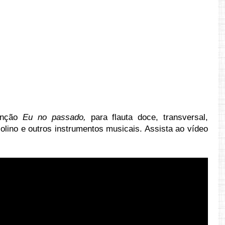
canção
Eu no passado,
para flauta doce, transversal,
 violino e outros instrumentos musicais. Assista ao vídeo
ttps://youtu.be/gKiSDBSKqUM