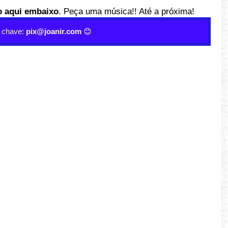
o aqui embaixo
. Peça uma música!! Até a próxima!
a chave:
pix@joanir.com
😊