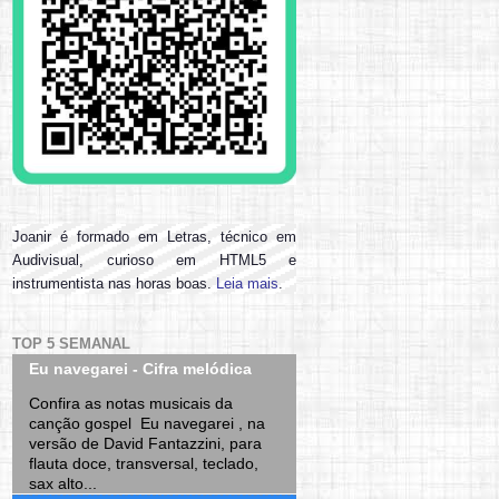
Joanir é formado em Letras, técnico em
Audivisual, curioso em HTML5 e
instrumentista nas horas boas.
Leia mais
.
TOP 5 SEMANAL
Eu navegarei - Cifra melódica
Confira as notas musicais da
canção gospel Eu navegarei , na
versão de David Fantazzini, para
flauta doce, transversal, teclado,
sax alto...