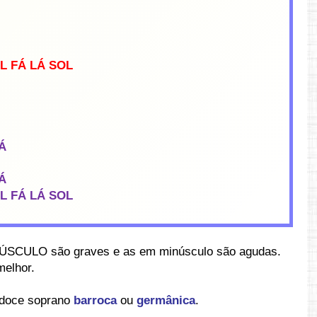
OL FÁ LÁ SOL
Á
Á
OL FÁ LÁ SOL
ÚSCULO são graves e as em minúsculo são agudas.
melhor.
a doce soprano
barroca
ou
germânica
.