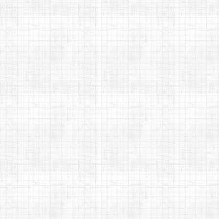
Harpa Cristã 82 - Um meigo
salvador - Cifra melódica
Let go - One Candy e He Xuan
- Cifra melódica
Marcas da Dor - Shirley
Carvalhaes - Flauta doce c...
Harpa Cristã 81 - Pode salvar -
Cifra melódica
Little Indians - Robert Mirabal -
Cifra melódica
Non, Je Ne Regrette Rien -
Édith Piaf - Cifra meló...
►
janeiro
(6)
►
2022
(128)
►
2021
(192)
►
2020
(178)
►
2019
(212)