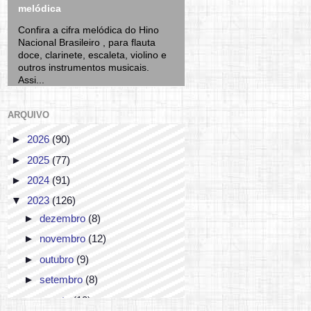
melódica
Confira a cifra melódica do Hino
Nacional Brasileiro , para flauta
doce, clarinete, escaleta, violino e
outros instrumentos musicais.
Assi...
ARQUIVO
►
2026
(90)
►
2025
(77)
►
2024
(91)
▼
2023
(126)
►
dezembro
(8)
►
novembro
(12)
►
outubro
(9)
►
setembro
(8)
►
agosto
(12)