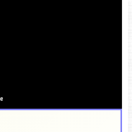
ttps://youtu.be/QgLRwUGFGeU